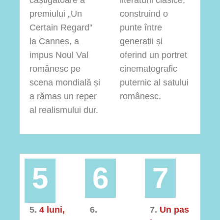
câștigătoare a
literaturii clasice,
premiului „Un
construind o
Certain Regard”
punte între
la Cannes, a
generații și
impus Noul Val
oferind un portret
românesc pe
cinematografic
scena mondială și
puternic al satului
a rămas un reper
românesc.
al realismului dur.
5
6
7
5.
4 luni,
6.
7.
Un pas