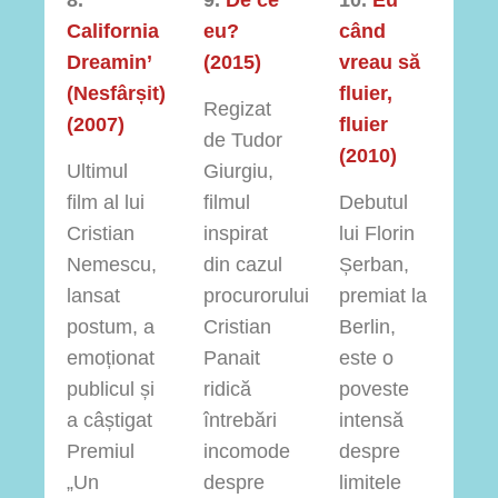
California
eu?
când
Dreamin’
(2015)
vreau să
(Nesfârșit)
fluier,
Regizat
(2007)
fluier
de Tudor
(2010)
Ultimul
Giurgiu,
film al lui
filmul
Debutul
Cristian
inspirat
lui Florin
Nemescu,
din cazul
Șerban,
lansat
procurorului
premiat la
postum, a
Cristian
Berlin,
emoționat
Panait
este o
publicul și
ridică
poveste
a câștigat
întrebări
intensă
Premiul
incomode
despre
„Un
despre
limitele