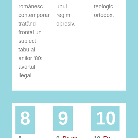
românesc
unui
teologic
contemporan,
regim
ortodox.
tratând
opresiv.
frontal un
subiect
tabu al
anilor ’80:
avortul
ilegal.
8
9
10
8.
9.
De ce
10.
Eu