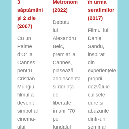
3
Metronom
în urma
săptămâni
(2022)
serafimilor
și 2 zile
(2017)
Debutul
(2007)
lui
Filmul lui
Cu un
Alexandru
Daniel
Palme
Belc,
Sandu,
d’Or la
premiat la
inspirat
Cannes
Cannes,
din
pentru
plasează
experiențele
Cristian
adolescența
proprii,
Mungiu,
și dorința
dezvăluie
filmul a
de
culisele
devenit
libertate
dure și
simbol al
în anii ’70
abuzurile
cinema-
pe
dintr-un
ului
fundalul
seminar