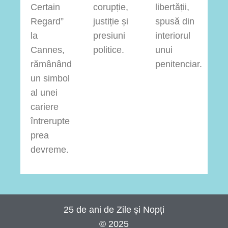
Certain
corupție,
libertății,
Regard”
justiție și
spusă din
la
presiuni
interiorul
Cannes,
politice.
unui
rămânând
penitenciar.
un simbol
al unei
cariere
întrerupte
prea
devreme.
25 de ani de Zile și Nopți
© 2025